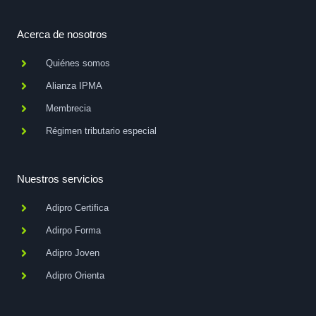
c
n
e
k
b
e
o
d
Acerca de nosotros
o
i
k
n
Quiénes somos
-
-
f
i
Alianza IPMA
n
Membrecia
Régimen tributario especial
Nuestros servicios
Adipro Certifica
Adirpo Forma
Adipro Joven
Adipro Orienta