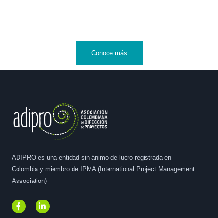
Conoce más
ADIPRO es una entidad sin ánimo de lucro registrada en
Colombia y miembro de IPMA (International Project Management
Association)
F
L
a
i