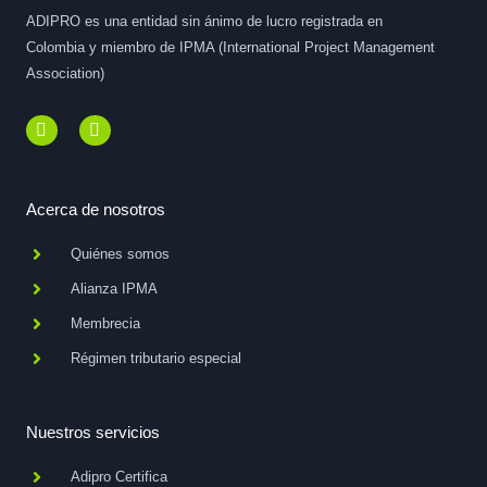
ADIPRO es una entidad sin ánimo de lucro registrada en
Colombia y miembro de IPMA (International Project Management
Association)
F
L
a
i
c
n
e
k
b
e
o
d
Acerca de nosotros
o
i
k
n
Quiénes somos
-
-
f
i
Alianza IPMA
n
Membrecia
Régimen tributario especial
Nuestros servicios
Adipro Certifica