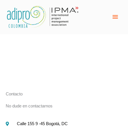
Ir
Men
al
contenido
Princ
Contacto
Contacto
No dude en contactarnos
Calle 155 9 -45 Bogotá, DC