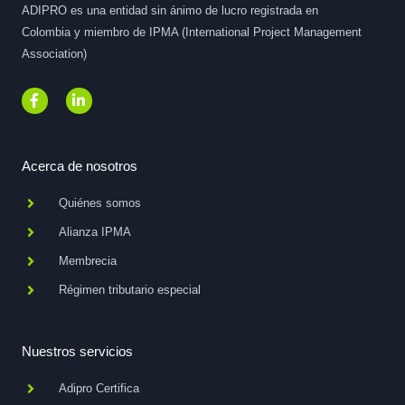
ADIPRO es una entidad sin ánimo de lucro registrada en
Colombia y miembro de IPMA (International Project Management
Association)
F
L
a
i
c
n
e
k
b
e
o
d
Acerca de nosotros
o
i
k
n
Quiénes somos
-
-
f
i
Alianza IPMA
n
Membrecia
Régimen tributario especial
Nuestros servicios
Adipro Certifica